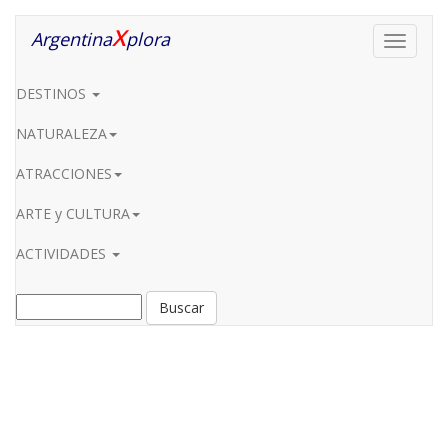
X
Argentina
plora
Toggle
navigati
DESTINOS
NATURALEZA
ATRACCIONES
ARTE y CULTURA
ACTIVIDADES
Buscar