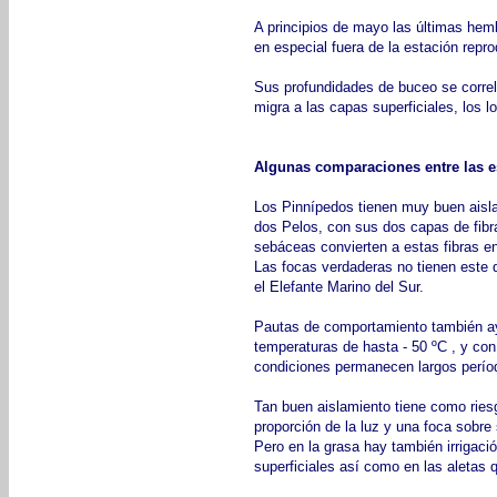
A principios de mayo las últimas hembr
en especial fuera de la estación rep
Sus profundidades de buceo se correla
migra a las capas superficiales, los 
Algunas comparaciones entre las e
Los Pinnípedos tienen muy buen aislam
dos Pelos, con sus dos capas de fibra
sebáceas convierten a estas fibras en
Las focas verdaderas no tienen este 
el Elefante Marino del Sur.
Pautas de comportamiento también ay
temperaturas de hasta - 50 ºC , y con 
condiciones permanecen largos períod
Tan buen aislamiento tiene como riesg
proporción de la luz y una foca sobr
Pero en la grasa hay también irrigaci
superficiales así como en las aletas 