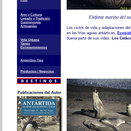
Polo
Arte y Cultura
Elefante marino del su
Legado y Tradición
Gastronomía
Artesanías
Los ciclos de vida y adaptaciones d
en las frías aguas antárticas,
Ecosist
buena parte de sus vidas.
Los Cetác
Vida Urbana
Tango
Entretenimientos
Argentina Tips
Productos / Negocios
Publicaciones del Autor