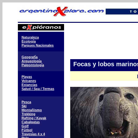
Naturaleza
Ecología
Parques Nacionales
Geografía
Arqueología
Focas y lobos marinos
Paleontología
Playas
Volcanes
Estancias
Salud / Spa / Termas
Pesca
Ski
Montañismo
Trekking
Rafting / Kayak
Cabalgatas
Golf
Fútbol
Travesías 4 x 4