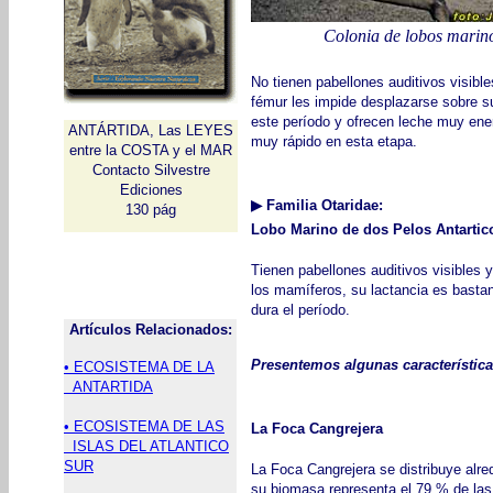
Colonia de lobos marin
No tienen pabellones auditivos visible
fémur les impide desplazarse sobre s
este período y ofrecen leche muy ene
ANTÁRTIDA, Las LEYES
muy rápido en esta etapa.
entre la COSTA y el MAR
Contacto Silvestre
Ediciones
▶
Familia Otaridae:
130 pág
Lobo Marino de dos Pelos Antartic
Tienen pabellones auditivos visibles
los mamíferos, su lactancia es bastan
dura el período.
Artículos Relacionados:
Presentemos algunas característica
• ECOSISTEMA DE LA
ANTARTIDA
• ECOSISTEMA DE LAS
La Foca Cangrejera
ISLAS DEL ATLANTICO
SUR
La Foca Cangrejera se distribuye alr
su biomasa representa el 79 % de las