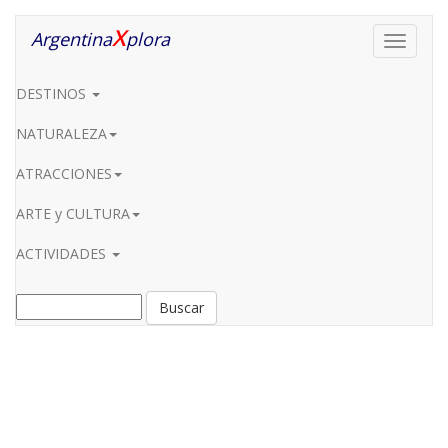
X
Argentina
plora
Toggle
navigati
DESTINOS
NATURALEZA
ATRACCIONES
ARTE y CULTURA
ACTIVIDADES
Buscar