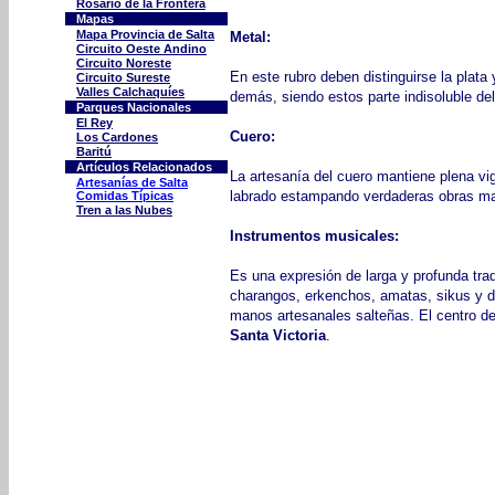
Rosario de la Frontera
Mapas
Mapa Provincia de Salta
Metal:
Circuito Oeste Andino
Circuito Noreste
En este rubro deben distinguirse la plata 
Circuito Sureste
Valles Calchaquíes
demás, siendo estos parte indisoluble del 
Parques Nacionales
El Rey
Cuero:
Los Cardones
Baritú
Artículos Relacionados
La artesanía del cuero mantiene plena vig
Artesanías de Salta
labrado estampando verdaderas obras ma
Comidas Típicas
Tren a las Nubes
Instrumentos musicales:
Es una expresión de larga y profunda tra
charangos, erkenchos, amatas, sikus y de
manos artesanales salteñas. El centro de
Santa Victoria
.