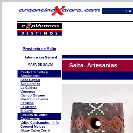
Provincia de Salta
Información General
Salta- Artesanias
MAPA DE SALTA
Ciudad de Salta y
Alrededores
Salta Capital
San Lorenzo
La Caldera
Vaqueros
Campo Quijano
Rosario de Lerma
Cerrillos
La Merced
El Carril
Circuito de Valles
Calchaquíes
Valles Calchaquíes - info
Coronel Moldes
Dique Cabra Corral