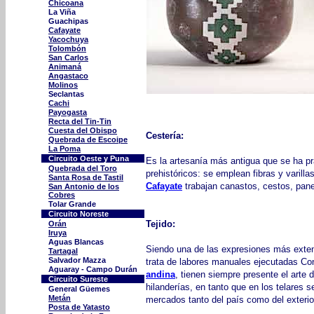
Chicoana
La Viña
Guachipas
Cafayate
Yacochuya
Tolombón
San Carlos
Animaná
Angastaco
Molinos
Seclantas
Cachi
Payogasta
Recta del Tin-Tin
Cuesta del Obispo
Cestería:
Quebrada de Escoipe
La Poma
Circuito Oeste y Puna
Es la artesanía más antigua que se ha pr
Quebrada del Toro
prehistóricos: se emplean fibras y varill
Santa Rosa de Tastil
Cafayate
trabajan canastos, cestos, pan
San Antonio de los
Cobres
Tolar Grande
Circuito
Noreste
Tejido:
Orán
Iruya
Aguas Blancas
Siendo una de las expresiones más extend
Tartagal
Salvador Mazza
trata de labores manuales ejecutadas Con
Aguaray - Campo Durán
andina
, tienen siempre presente el arte 
Circuito Sureste
hilanderías, en tanto que en los telares
General Güemes
Metán
mercados tanto del país como del exterio
Posta de Yatasto